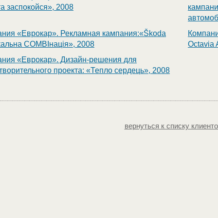
та заспокойся», 2008
кампани
автомоб
ния «Еврокар». Рекламная кампания:«Škoda
Компани
альна COMBIнація», 2008
Octavia
ния «Еврокар». Дизайн-решения для
творительного проекта: «Тепло сердець», 2008
вернуться к списку клиент