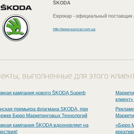
ŠKODA
Еврокар - официальный поставщик
http://www.eurocar.com.ua
амная кампания нового ŠKODA Superb
Маркети
клиент»
инская премьера флагмана SKODA, при
Рекламн
ржке Бюро Маркетинговых Технологий
Маркети
амная кампания ŠKODA вдохновляет на
«Бюро М
ествия!
креатив