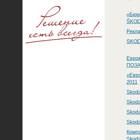
«Бюр
ŠKODA
Рекла
SKOD
Еврок
ПОЗА
«Евро
2011
Skod
Skoda
Skoda
Skoda
Компа
Skoda