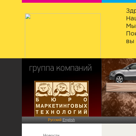
Зд
На
Мы
По
вы 
Русский
English
Новости