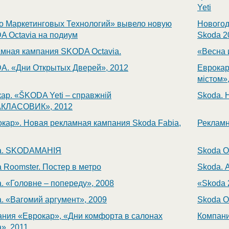
Yeti
о Маркетинговых Технологий» вывело новую
Новогод
 Octavia на подиум
Skoda 2
мная кампания SKODA Octaviа.
«Весна 
A. «Дни Открытых Дверей», 2012
Еврокар.
містом»
ар. «ŠKODA Yeti – справжній
Skoda. 
КЛАСОВИК», 2012
кар». Новая рекламная кампания Skoda Fabia,
Рекламн
a. SKODAМАНІЯ
Skoda O
 Roomster. Постер в метро
Skoda. 
. «Головне – попереду», 2008
«Skoda 
. «Вагомий аргумент», 2009
Skoda Oc
ния «Еврокар», «Дни комфорта в салонах
Компани
», 2011