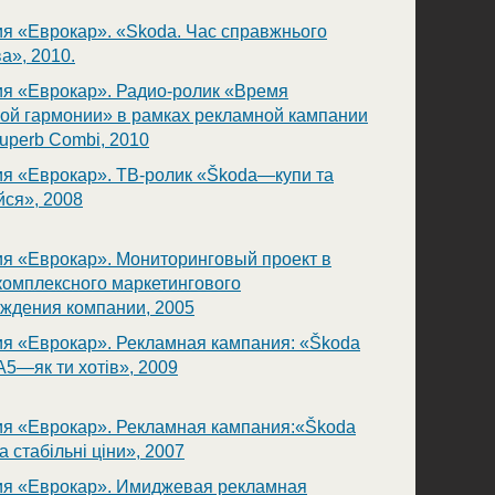
я «Еврокар». «Skoda. Час справжнього
а», 2010.
я «Еврокар». Радио-ролик «Время
ой гармонии» в рамках рекламной кампании
uperb Combi, 2010
я «Еврокар». ТВ-ролик «Škoda—купи та
йся», 2008
я «Еврокар». Мониторинговый проект в
комплексного маркетингового
ждения компании, 2005
я «Еврокар». Рекламная кампания: «Škoda
A5—як ти хотів», 2009
я «Еврокар». Рекламная кампания:«Škoda
 стабільні ціни», 2007
я «Еврокар». Имиджевая рекламная