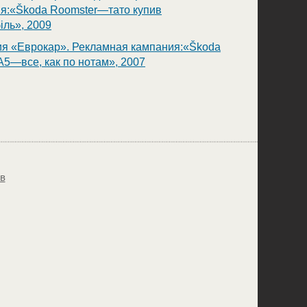
я:«Škoda Roomster—тато купив
іль», 2009
я «Еврокар». Рекламная кампания:«Škoda
 A5—все, как по нотам», 2007
ов