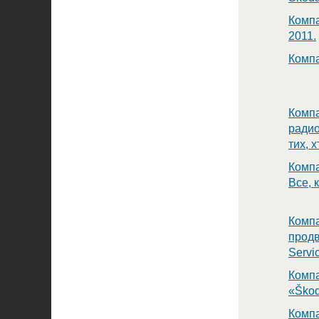
Компа
2011.
Компа
Компа
ради
тих, х
Компа
Все, 
Компа
прод
Servi
Компа
«Škod
Компа