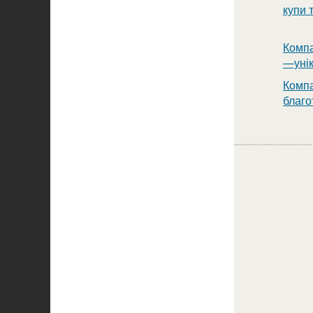
купи 
Компа
—унік
Компа
благо