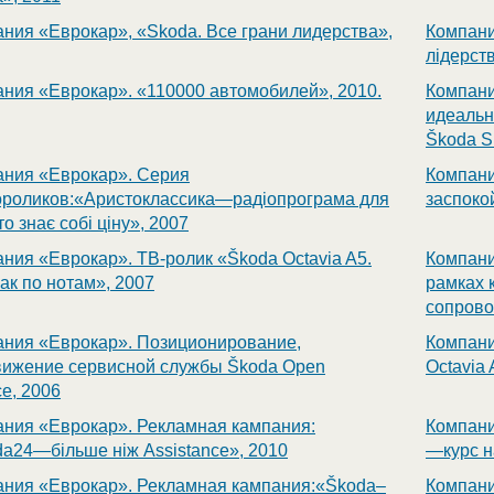
ния «Еврокар», «Skoda. Все грани лидерства»,
Компани
лідерств
ния «Еврокар». «110000 автомобилей», 2010.
Компани
идеальн
Škoda S
ния «Еврокар». Серия
Компани
ороликов:«Аристоклассика—радіопрограма для
заспоко
то знає собі ціну», 2007
ния «Еврокар». ТВ-ролик «Škoda Octavia A5.
Компани
как по нотам», 2007
рамках 
сопрово
ния «Еврокар». Позиционирование,
Компани
вижение сервисной службы Škoda Open
Octavia 
ce, 2006
ния «Еврокар». Рекламная кампания:
Компани
a24—більше ніж Assistance», 2010
—курс на
ния «Еврокар». Рекламная кампания:«Škoda–
Компани