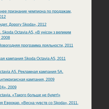
нее признание чемпиона по продажам,
012
идет. Дорогу Skoda», 2012
 Skoda Octavia A5, «В унісон з великим
, 2008
Новогодняя программа лояльности, 2011
ая кампания Skoda Octavia A5, 2011
ctavia А5. Рекламная кампания 5А.
Антикризисная кампания, 2009
24», 2009
tavia. «Такого больше не будет!»
я Еврокар. «Весна чувств со Skoda», 2011.