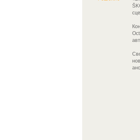
ŠKO
сце
Ко
Oct
авт
Св
нов
ано