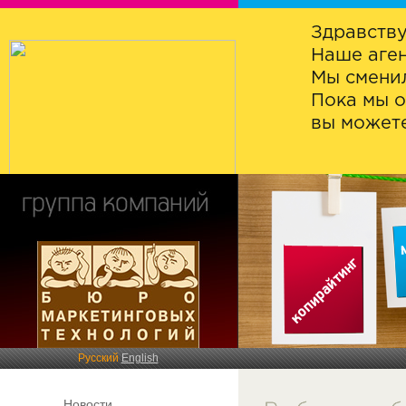
Здравству
Наше аген
Мы сменил
Пока мы о
вы можете
Русский
English
Новости