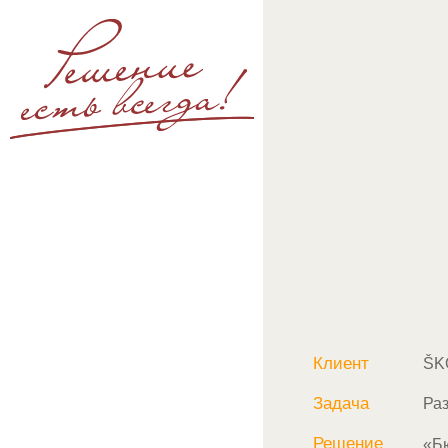
Клиент
ŠK
Задача
Ра
Решение
«Б