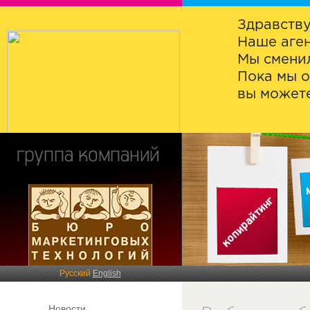
Здравству
Наше аген
Мы сменил
Пока мы о
вы можете
Русский
English
Новости