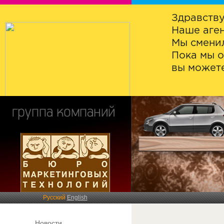
Здравству
Наше аген
Мы сменил
Пока мы о
вы можете
Русский
English
Новости