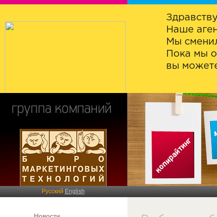
Здравству
Наше аген
Мы сменил
Пока мы о
вы можете
Русский
English
Новости