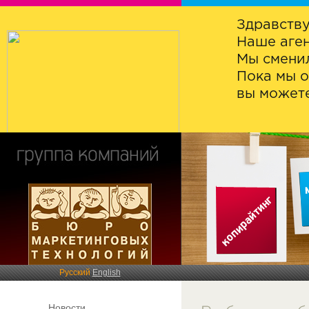
Здравству
Наше аген
Мы сменил
Пока мы о
вы можете
Русский
English
Новости