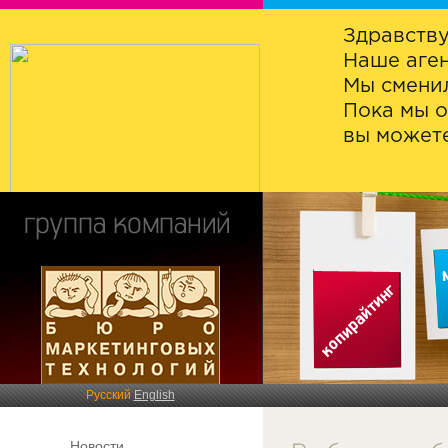
Здравству
Наше аген
Мы сменил
Пока мы о
вы можете
Русский
English
Новости