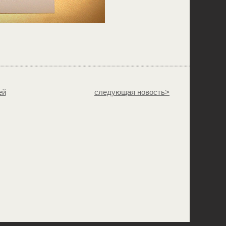
ей
следующая новость>