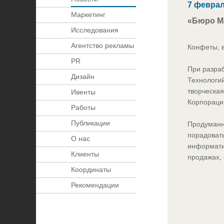
7 феврал
Маркетинг
«Бюро М
Исследования
Агентство рекламы
Конфеты, 
PR
При разра
Дизайн
Технологий
творческая
Ивенты
Корпораци
Работы
Публикации
Продуманна
порадовать
О нас
информати
Клиенты
продажах, 
Координаты
Рекомендации