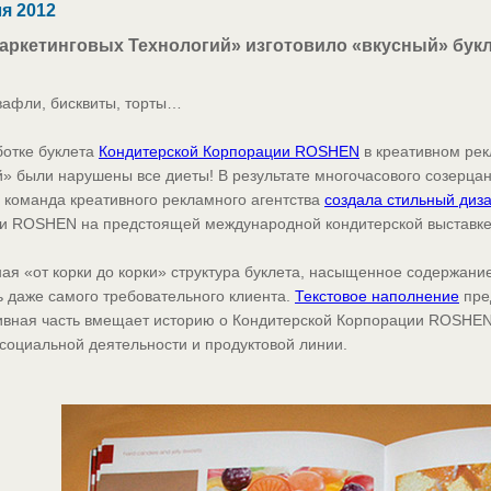
я 2012
аркетинговых Технологий» изготовило «вкусный» бук
вафли, бисквиты, торты…
ботке буклета
Кондитерской Корпорации ROSHEN
в креативном рек
» были нарушены все диеты! В результате многочасового созерца
 команда креативного рекламного агентства
создала стильный диз
и ROSHEN на предстоящей международной кондитерской выставке 
я «от корки до корки» структура буклета, насыщенное содержани
 даже самого требовательного клиента.
Текстовое наполнение
пред
вная часть вмещает историю о Кондитерской Корпорации ROSHEN,
социальной деятельности и продуктовой линии.