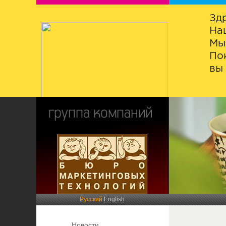
Зд
На
Мы
По
вы 
Русский
English
Новости