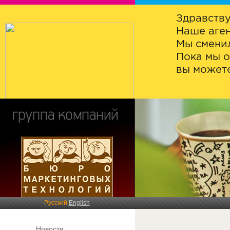
Здравству
Наше аген
Мы сменил
Пока мы о
вы можете
Русский
English
Новости