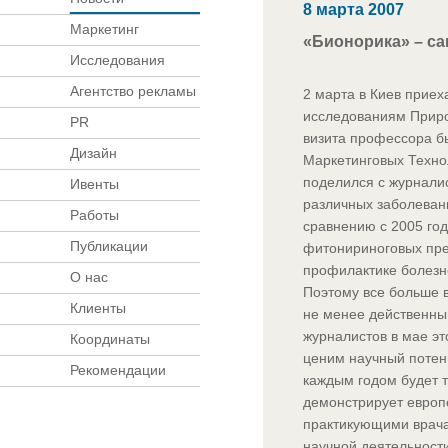
8 марта 2007
Маркетинг
«Бионорика» – с
Исследования
Агентство рекламы
2 марта в Киев прие
исследованиям Приро
PR
визита профессора б
Дизайн
Маркетинговых Технол
поделился с журнали
Ивенты
различных заболевани
Работы
сравнению с 2005 год
Публикации
фитонириноговых пре
профилактике болезне
О нас
Поэтому все больше в
Клиенты
не менее действенны
журналистов в мае эт
Координаты
ценим научный потенц
Рекомендации
каждым годом будет 
демонстрирует европ
практикующими врача
научной деятельности