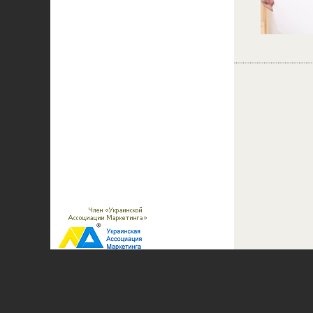
(097)
226-70-00
Контакт
info@marketingburo.com.ua
;
Bmt_Skype
(044)
451-56-86