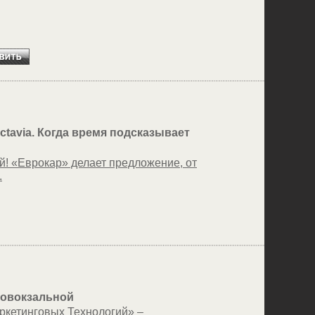
taviа. Когда время подсказывает
ой! «Еврокар» делает предложение, от
.
ровокзальной
ркетинговых Технологий» –