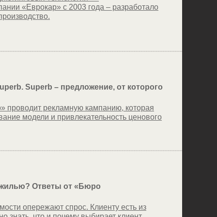
ании «Еврокар» с 2003 года – разработало
производство.
perb. Superb – предложение, от которого
» проводит рекламную кампанию, которая
вание модели и привлекательность ценового
жилью? Ответы от «Бюро
ости опережают спрос. Клиенту есть из
о знать, что и почему выбирает клиент.