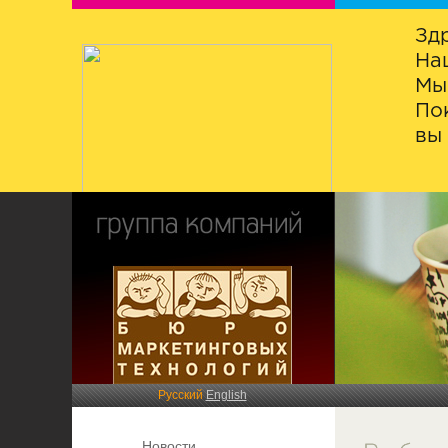
Зд
На
Мы
По
вы 
Русский
English
Новости