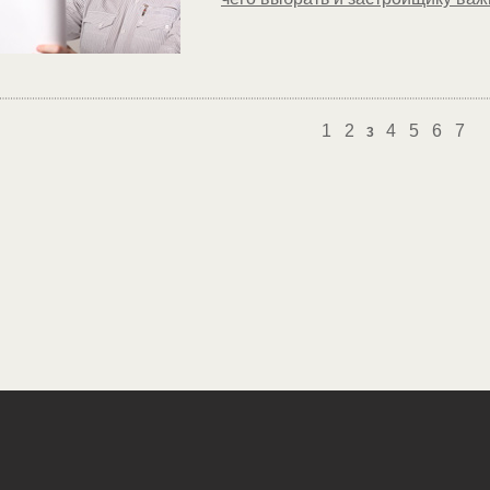
1
2
4
5
6
7
3
ная информация
Карта сайта
На главную страницу