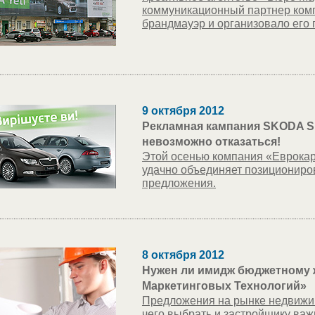
коммуникационный партнер комп
брандмауэр и организовало его 
9 октября 2012
Рекламная кампания SKODA Su
невозможно отказаться!
Этой осенью компания «Еврокар
удачно объединяет позициониро
предложения.
8 октября 2012
Нужен ли имидж бюджетному 
Маркетинговых Технологий»
Предложения на рынке недвижим
чего выбрать и застройщику важн