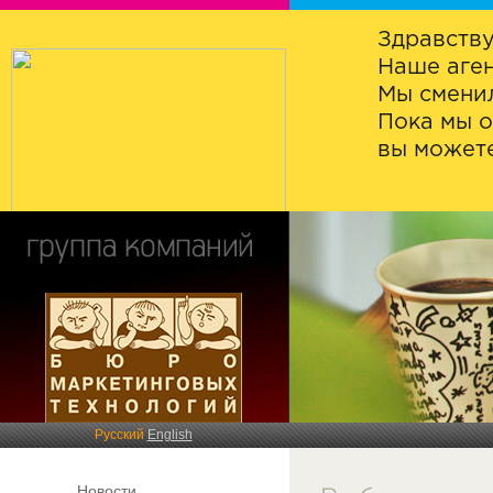
Здравству
Наше аген
Мы сменил
Пока мы о
вы можете
Русский
English
Новости