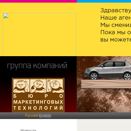
Здравству
Наше аген
Мы сменил
Пока мы о
вы можете
Русский
English
Новости