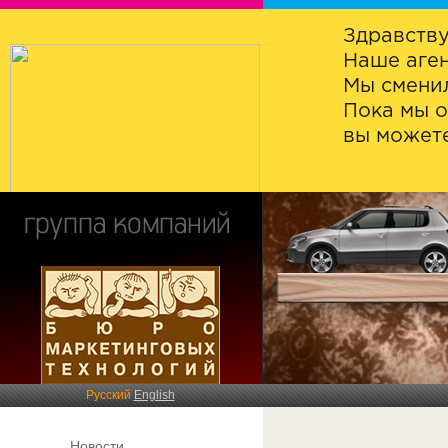
Здравству
Наше аген
Мы сменил
Пока мы о
вы можете
Русский
English
Новости