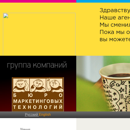
Здравству
Наше аген
Мы сменил
Пока мы о
вы можете
Русский
English
News