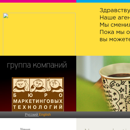
Здравству
Наше аген
Мы сменил
Пока мы о
вы можете
Русский
English
News