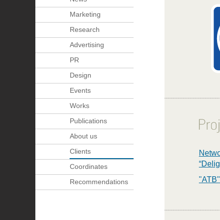
Marketing
Research
Advertising
PR
Design
Events
Works
Publications
About us
Clients
Netwo
“Delig
Coordinates
"ATB"
Recommendations