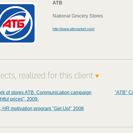
ATB
National Grocery Stores
http://www.atbmarket.com/
rk of stores ATB. Communication campaign
"ATB" Co
htful prices”, 2009.
, HR motivation program "Get Up!" 2008