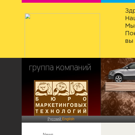
Зд
На
Мы
По
вы 
Русский
English
News