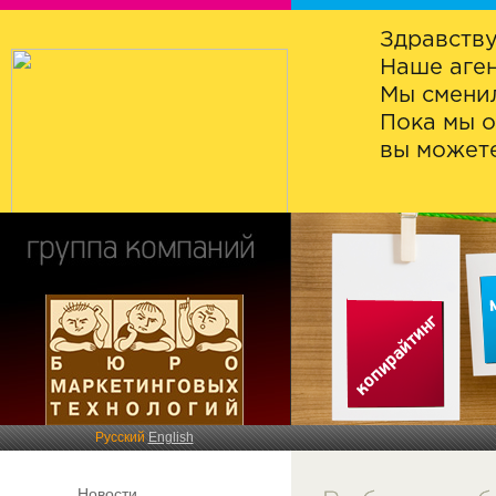
Здравству
Наше аген
Мы сменил
Пока мы о
вы можете
Русский
English
Новости