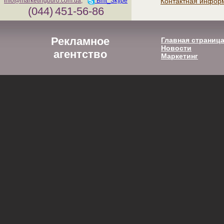
Контактная инфор
info@marketingburo.com.ua
;
Bmt_Skype
(044)
451-56-86
Рекламное
Главная страниц
Новости
агентство
Маркетинг