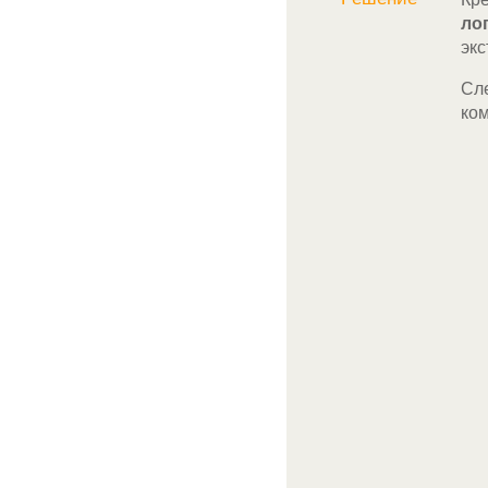
ло
экс
Сл
ком