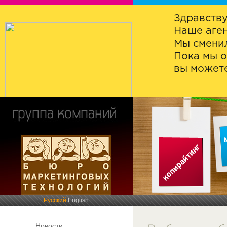
Здравству
Наше аген
Мы сменил
Пока мы о
вы можете
Русский
English
Новости