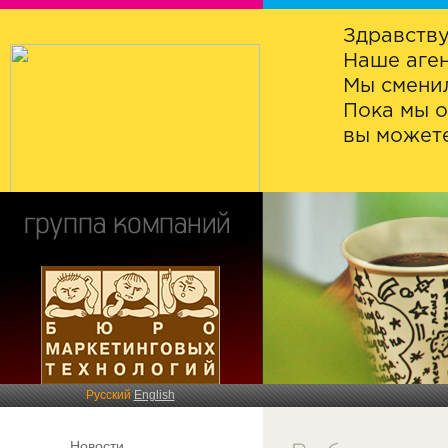
Здравству
Наше аген
Мы сменил
Пока мы о
вы можете
Русский
English
Новости