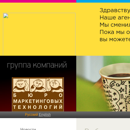
Здравству
Наше аген
Мы сменил
Пока мы о
вы можете
Русский
English
Новости