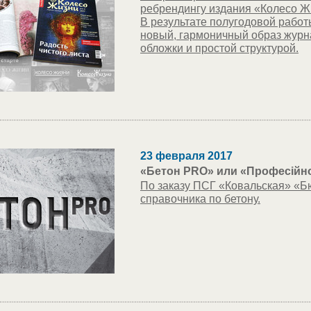
ребрендингу издания «Колесо Ж
В результате полугодовой работ
новый, гармоничный образ журн
обложки и простой структурой.
23 февраля 2017
«Бетон PRO» или «Професійно
По заказу ПСГ «Ковальская» «Б
справочника по бетону.