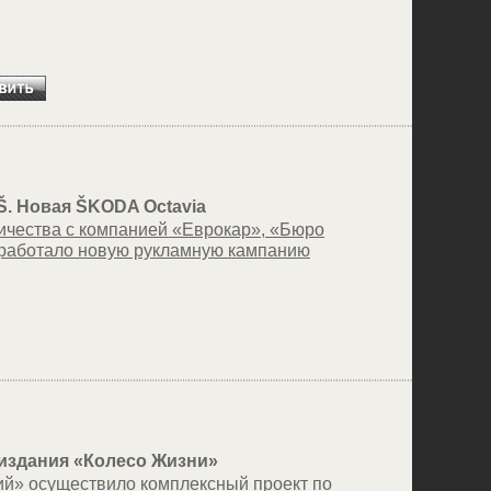
 Š. Новая ŠKODA Octavia
ничества с компанией «Еврокар», «Бюро
зработало новую рукламную кампанию
издания «Колесо Жизни»
й» осуществило комплексный проект по