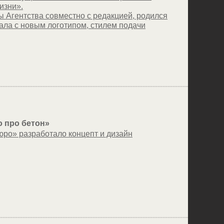
изни».
ы Агентства совместно с редакцией, родился
ала с новым логотипом, стилем подачи
 про бетон»
юро» разработало концепт и дизайн