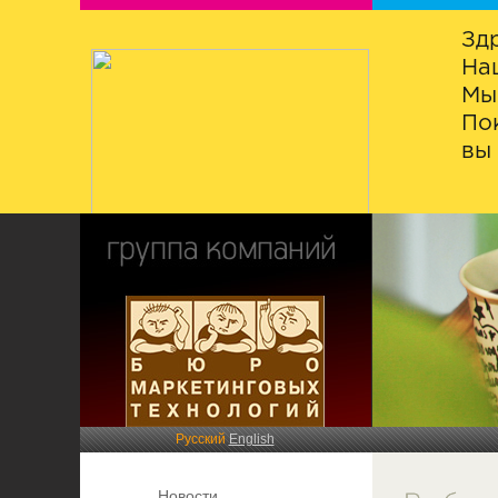
Зд
На
Мы
По
вы 
Русский
English
Новости