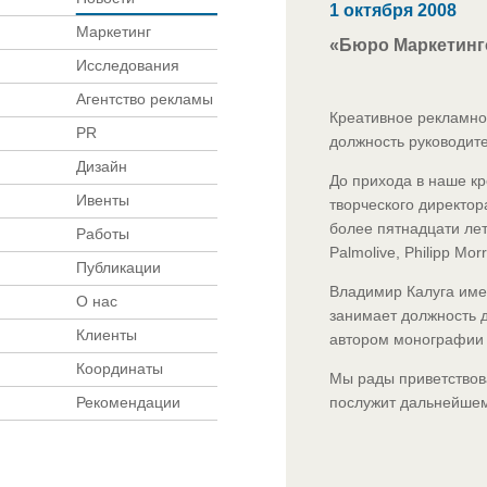
1 октября 2008
Маркетинг
«Бюро Маркетинг
Исследования
Агентство рекламы
Креативное рекламно
PR
должность руководите
Дизайн
До прихода в наше к
Ивенты
творческого директор
более пятнадцати ле
Работы
Palmolive, Philipp Mo
Публикации
Владимир Калуга име
О нас
занимает должность 
Клиенты
автором монографии 
Координаты
Мы рады приветствова
Рекомендации
послужит дальнейшем