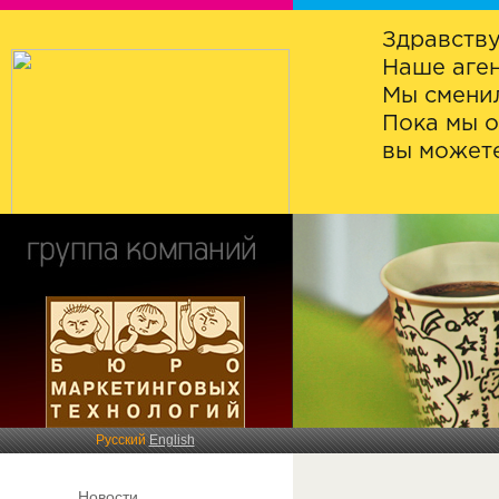
Здравству
Наше аген
Мы сменил
Пока мы о
вы можете
Русский
English
Новости