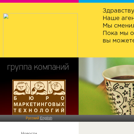
Здравству
Наше аген
Мы сменил
Пока мы о
вы можете
Русский
English
Новости