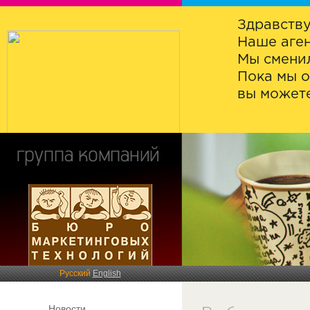
Здравству
Наше аген
Мы сменил
Пока мы о
вы можете
Русский
English
Новости