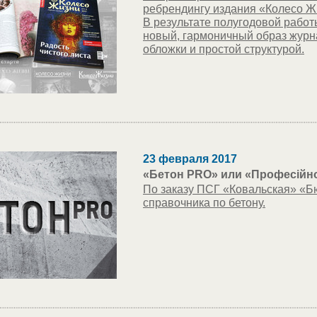
ребрендингу издания «Колесо Ж
В результате полугодовой работ
новый, гармоничный образ журн
обложки и простой структурой.
23 февраля 2017
«Бетон PRO» или «Професійно
По заказу ПСГ «Ковальская» «Б
справочника по бетону.