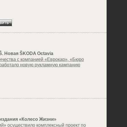
 Š. Новая ŠKODA Octavia
ничества с компанией «Еврокар», «Бюро
зработало новую рукламную кампанию
издания «Колесо Жизни»
й» осуществило комплексный проект по