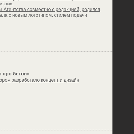
изни».
ы Агентства совместно с редакцией, родился
ала с новым логотипом, стилем подачи
 про бетон»
юро» разработало концепт и дизайн