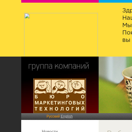
Зд
На
Мы
По
вы 
Русский
English
Новости