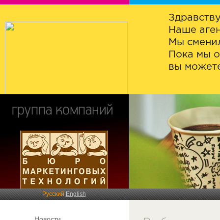
Здравству
Наше аген
Мы сменил
Пока мы о
вы можете
Русский
English
Новости