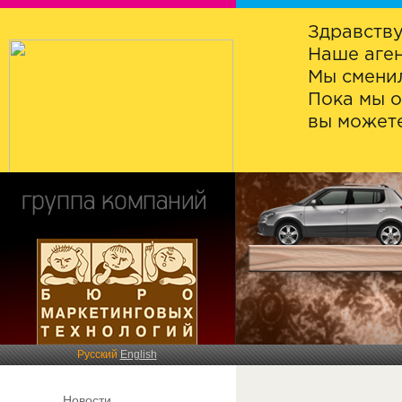
Здравству
Наше аген
Мы сменил
Пока мы о
вы можете
Русский
English
Новости