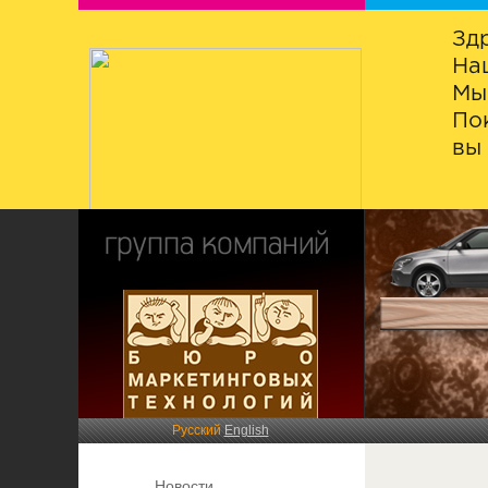
Зд
На
Мы
По
вы 
Русский
English
Новости