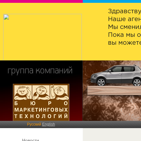
Здравству
Наше аген
Мы сменил
Пока мы о
вы можете
Русский
English
Новости