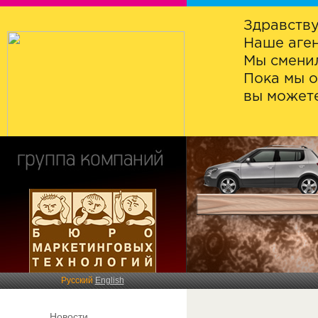
Здравству
Наше аген
Мы сменил
Пока мы о
вы можете
Русский
English
Новости