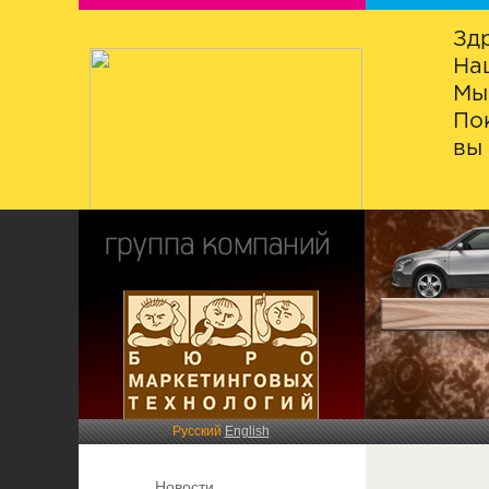
Зд
На
Мы
По
вы 
Русский
English
Новости