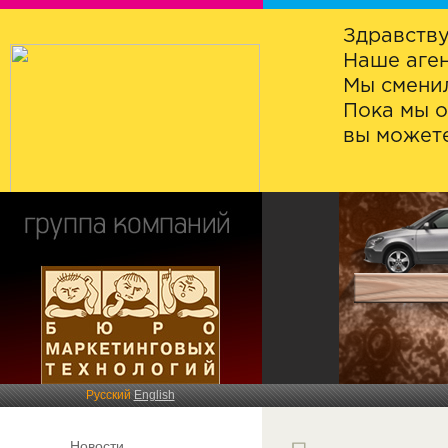
Здравству
Наше аген
Мы сменил
Пока мы о
вы можете
Русский
English
Новости