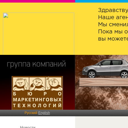
Здравству
Наше аген
Мы сменил
Пока мы о
вы можете
Русский
English
Новости