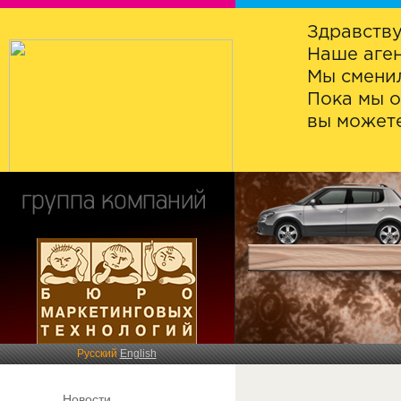
Здравству
Наше аген
Мы сменил
Пока мы о
вы можете
Русский
English
Новости