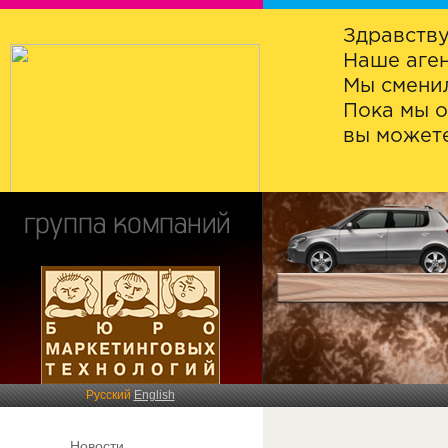
Здравству
Наше аген
Мы сменил
Пока мы о
вы можете
Русский
English
Новости