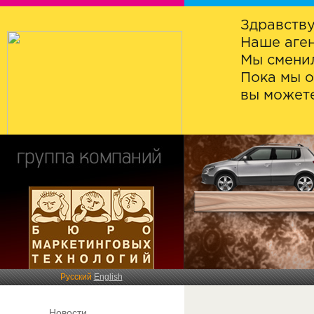
Здравству
Наше аген
Мы сменил
Пока мы о
вы можете
Русский
English
Новости