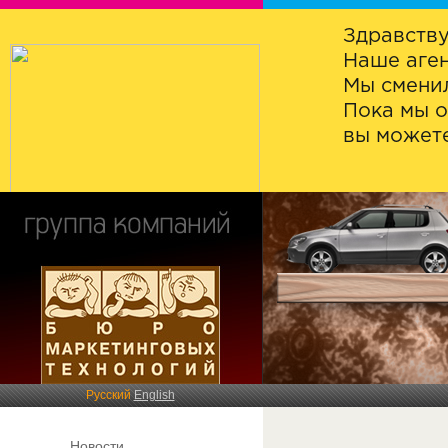
Здравству
Наше аген
Мы сменил
Пока мы о
вы можете
Русский
English
Новости