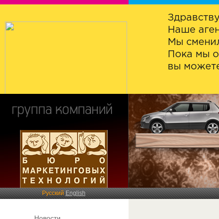
Здравству
Наше аген
Мы сменил
Пока мы о
вы можете
Русский
English
Новости