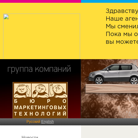
Здравству
Наше аген
Мы сменил
Пока мы о
вы можете
Русский
English
Новости