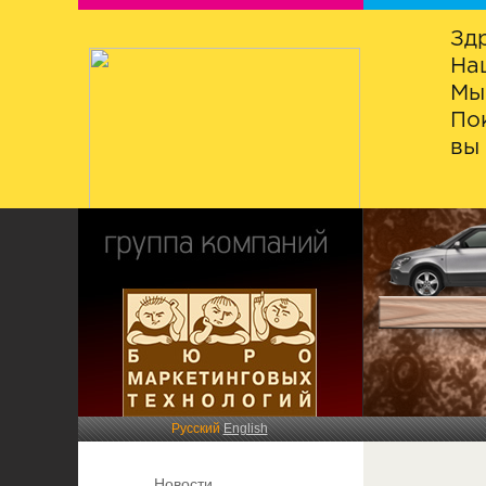
Зд
На
Мы
По
вы 
Русский
English
Новости