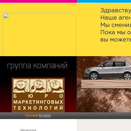
Здравству
Наше аген
Мы сменил
Пока мы о
вы можете
Русский
English
Новости