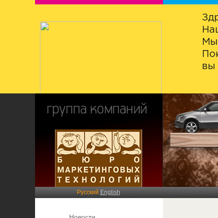
Зд
На
Мы
По
вы 
Русский
English
Новости