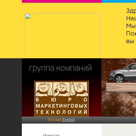
Зд
На
Мы
По
вы 
Русский
English
Новости