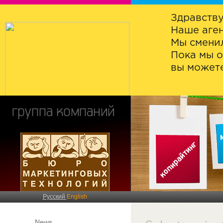
Здравству
Наше аген
Мы сменил
Пока мы о
вы можете
Русский
English
News