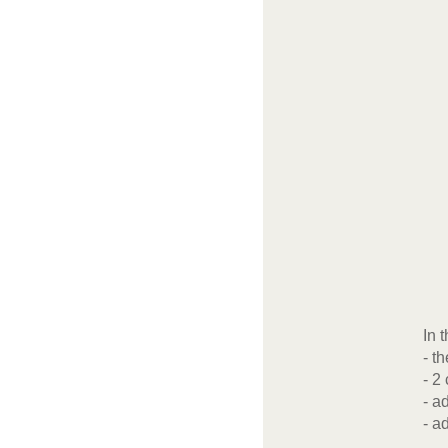
In 
- t
- 2
- a
- a