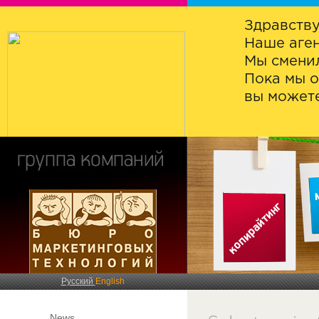
Здравству
Наше аген
Мы сменил
Пока мы о
вы можете
Русский
English
News