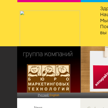
Зд
На
Мы
По
вы 
Русский
English
News