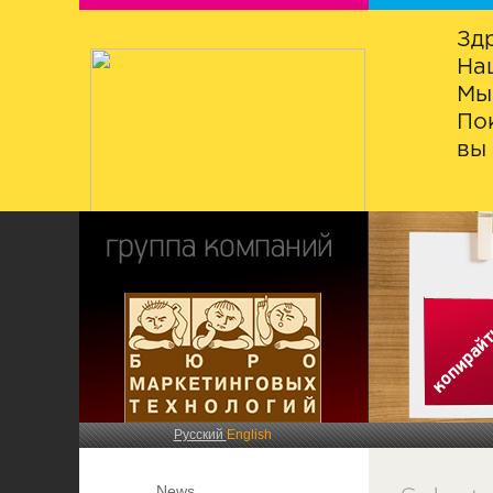
Зд
На
Мы
По
вы 
Русский
English
News