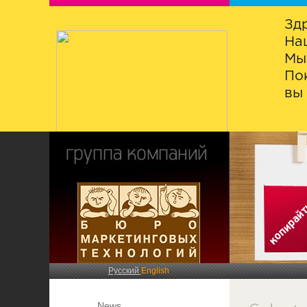
Зд
На
Мы
По
вы 
Русский
English
News