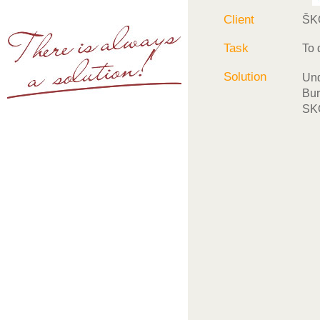
Client
ŠK
Task
To 
Solution
Und
Bur
SK