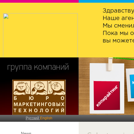
Здравству
Наше аген
Мы сменил
Пока мы о
вы можете
Русский
English
News