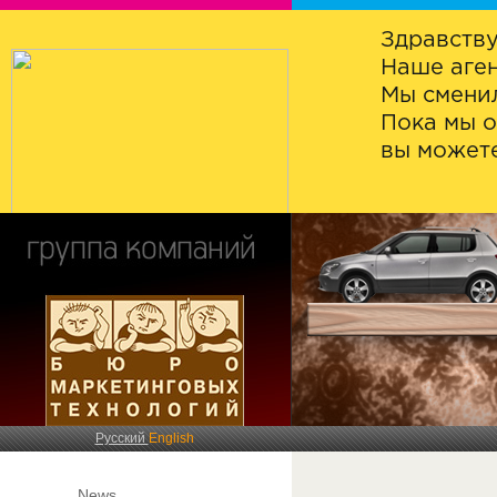
Здравству
Наше аген
Мы сменил
Пока мы о
вы можете
Русский
English
News